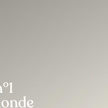
°1
monde