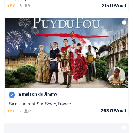
215 GP/nuit
5.0
6
8
la maison de Jimmy
Saint-Laurent-Sur-Sèvre, France
263 GP/nuit
5.0
2
13