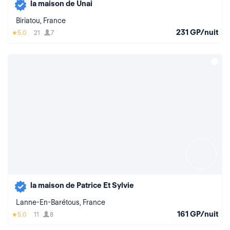
la maison de Unai
Biriatou, France
231 GP/nuit
5.0
21
7
la maison de Patrice Et Sylvie
Lanne-En-Barétous, France
161 GP/nuit
5.0
11
8