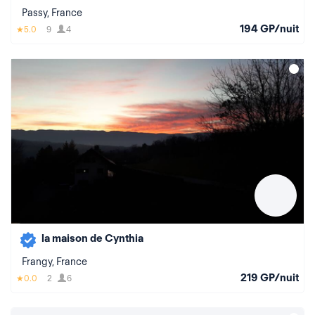
Passy, France
194 GP/nuit
5.0
9
4
la maison de Cynthia
Frangy, France
219 GP/nuit
0.0
2
6