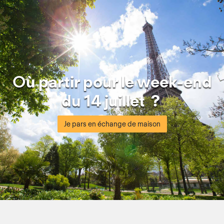
O
ù partir pour le week-end
du 14 juillet ?
Je pars en échange de maison