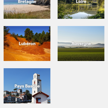
Bretagne
Loire
Lubéron
Auvergne
Pays Basque